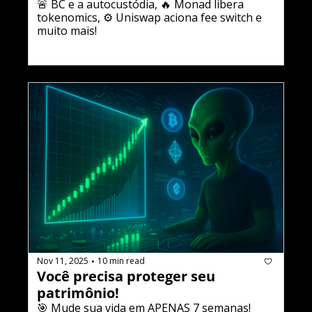
🚨 BC e a autocustódia, 🔥 Monad libera 
tokenomics, ⚙️ Uniswap aciona fee switch e 
muito mais!
Nov 11, 2025
10 min read
•
Você precisa proteger seu 
patrimônio!
🎯 Mude sua vida em APENAS 7 semanas!