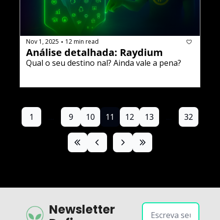
Nov 1, 2025
12 min read
•
Análise detalhada: Raydium
Qual o seu destino final? Ainda vale a pena?
1
...
9
10
11
12
13
...
32
Newsletter 