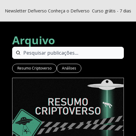
Newsletter Defiverso
Conheça o Defiverso
Curso grátis - 7 dias D
Arquivo
Resumo Criptoverso
Análises