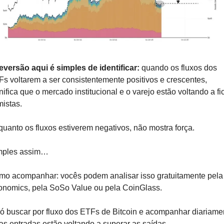
eversão aqui é simples de identificar: 
quando os fluxos dos 
s voltarem a ser consistentemente positivos e crescentes, 
nifica que o mercado institucional e o varejo estão voltando a fic
mistas.
uanto os fluxos estiverem negativos, não mostra força. 
mples assim…
o acompanhar: vocês podem analisar isso gratuitamente pela 
nomics, pela SoSo Value ou pela CoinGlass. 
ó buscar por fluxo dos ETFs de Bitcoin e acompanhar diariamen
as entradas estão voltando a superar as saídas.