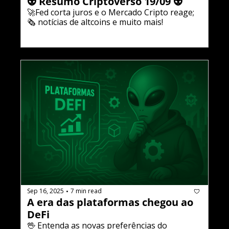
👽 Resumo Criptoverso 19/09 👽
🚀Fed corta juros e o Mercado Cripto reage; 
🗞️ notícias de altcoins e muito mais!
Sep 16, 2025
7 min read
•
A era das plataformas chegou ao 
DeFi
🖖 Entenda as novas preferências do 