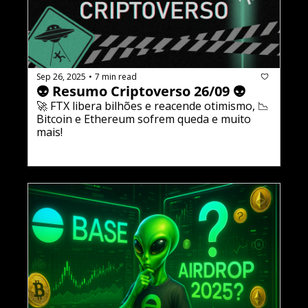
Sep 26, 2025
7 min read
•
👽 Resumo Criptoverso 26/09 👽
🚀 FTX libera bilhões e reacende otimismo, 📉 
Bitcoin e Ethereum sofrem queda e muito 
mais!