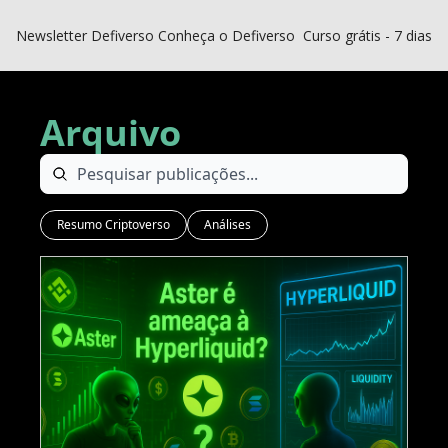
Newsletter Defiverso
Conheça o Defiverso
Curso grátis - 7 dias D
Arquivo
Resumo Criptoverso
Análises