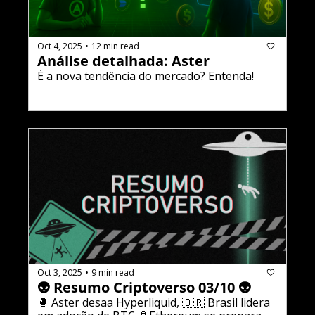
Oct 4, 2025
12 min read
•
Análise detalhada: Aster
É a nova tendência do mercado? Entenda!
Oct 3, 2025
9 min read
•
👽 Resumo Criptoverso 03/10 👽 
🥊 Aster desafia Hyperliquid, 🇧🇷 Brasil lidera 