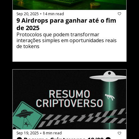
Sep 20, 2025
14 min read
•
9 Airdrops para ganhar até o fim 
de 2025
Protocolos que podem transformar 
interações simples em oportunidades reais 
de tokens
Sep 19, 2025
8 min read
•