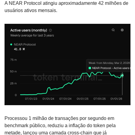
A NEAR Protocol atingiu aproximadamente 42 milhões de 
usuários ativos mensais.
Processou 1 milhão de transações por segundo em 
benchmark público, reduziu a inflação do token pela 
metade, lançou uma camada cross-chain que já 