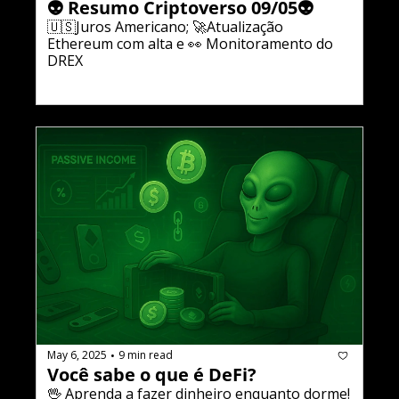
👽 Resumo Criptoverso 09/05👽
🇺🇸Juros Americano; 🚀Atualização 
Ethereum com alta e 👀 Monitoramento do 
DREX
May 6, 2025
9 min read
•
Você sabe o que é DeFi?
🖖 Aprenda a fazer dinheiro enquanto dorme!