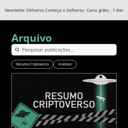
Newsletter Defiverso
Conheça o Defiverso
Curso grátis - 7 dias D
Arquivo
Resumo Criptoverso
Análises