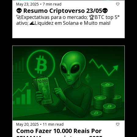
May 23, 2025
7 min read
•
👽 Resumo Criptoverso 23/05👽
🚀Expectativas para o mercado; 🏆BTC top 5° 
ativo; 🌊Liquidez em Solana e Muito mais!
May 20, 2025
11 min read
•
Como Fazer 10.000 Reais Por 