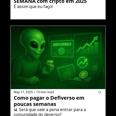
SEMANA com cripto em 2025 
É assim que eu faço!
May 17, 2025
10 min read
•
Como pagar o Defiverso em 
poucas semanas
📊 Será que vale a pena entrar para a 
comunidade do defiverso?