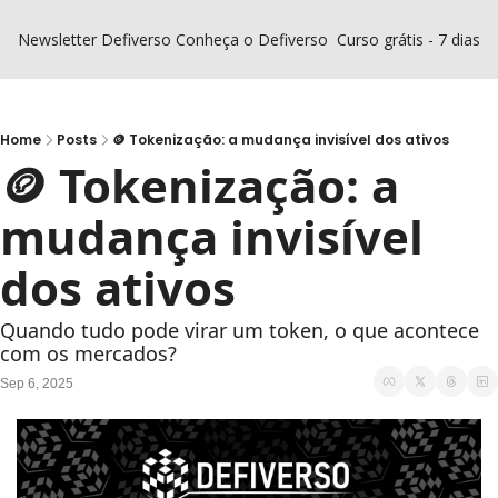
Newsletter Defiverso
Conheça o Defiverso
Curso grátis - 7 dias D
Home
Posts
🪙 Tokenização: a mudança invisível dos ativos
🪙 Tokenização: a 
mudança invisível 
dos ativos
Quando tudo pode virar um token, o que acontece 
com os mercados?
Sep 6, 2025