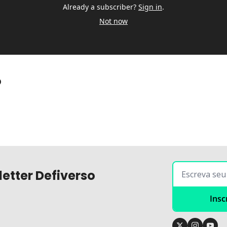
Already a subscriber?
Sign in
.
Not now
o
etter Defiverso
Insc