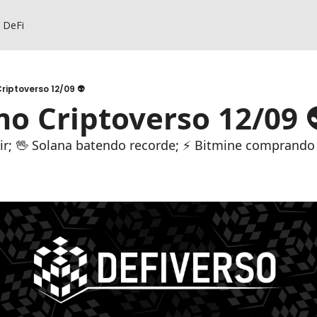
s DeFi
riptoverso 12/09 👽
o Criptoverso 12/09 
bir; 🖖 Solana batendo recorde; ⚡️ Bitmine comprando