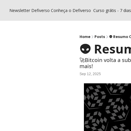
Newsletter Defiverso
Conheça o Defiverso
Curso grátis - 7 dia
Home
Posts
👽 Resumo C
👽 Resum
🚀Bitcoin volta a su
mais!
Sep 12, 2025