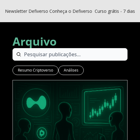
Newsletter Defiverso
Conheça o Defiverso
Curso grátis - 7 dias D
Arquivo
Resumo Criptoverso
Análises