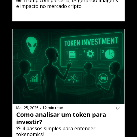
🖼️ Trump com parceria, IA gerando imagens 
e impacto no mercado cripto!
Mar 25, 2025
12 min read
•
Como analisar um token para 
investir?
🖖 4 passos simples para entender 
tokenomics!