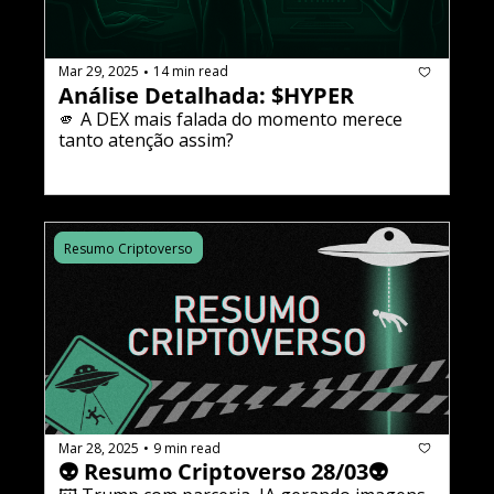
Mar 29, 2025
14 min read
•
Análise Detalhada: $HYPER 
🫵 A DEX mais falada do momento merece 
tanto atenção assim?
Resumo Criptoverso
Mar 28, 2025
9 min read
•
👽 Resumo Criptoverso 28/03👽 