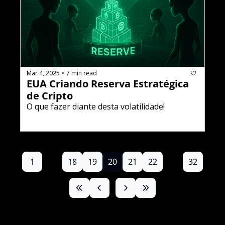
Mar 4, 2025
7 min read
•
EUA Criando Reserva Estratégica 
de Cripto
O que fazer diante desta volatilidade!
1
...
18
19
20
21
22
...
32