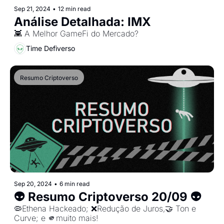
Sep 21, 2024
•
12 min read
Análise Detalhada: IMX
👾 A Melhor GameFi do Mercado?
Time Defiverso
Resumo Criptoverso
Sep 20, 2024
•
6 min read
👽 Resumo Criptoverso 20/09 👽
🦠Ethena Hackeado; ❌Redução de Juros,🤝 Ton e 
Curve; e 🫵muito mais!