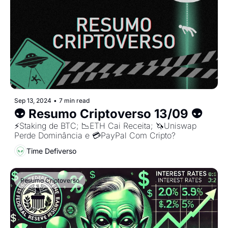
Sep 13, 2024
•
7 min read
👽 Resumo Criptoverso 13/09 👽
⚡️Staking de BTC; 📉ETH Cai Receita; 🦄Uniswap 
Perde Dominância e 💳PayPal Com Cripto?
Time Defiverso
Resumo Criptoverso