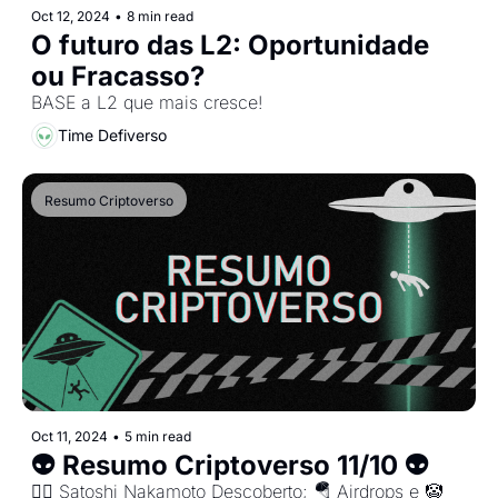
Oct 12, 2024
•
8 min read
O futuro das L2: Oportunidade 
ou Fracasso?
BASE a L2 que mais cresce!
Time Defiverso
Resumo Criptoverso
Oct 11, 2024
•
5 min read
👽 Resumo Criptoverso 11/10 👽
🕵️‍♂️ Satoshi Nakamoto Descoberto; 🪂 Airdrops e 🤡 