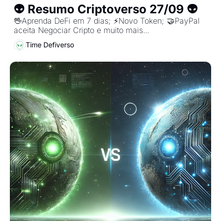
👽 Resumo Criptoverso 27/09 👽
🖖Aprenda DeFi em 7 dias; ⚡️Novo Token; 🤝PayPal 
aceita Negociar Cripto e muito mais...
Time Defiverso