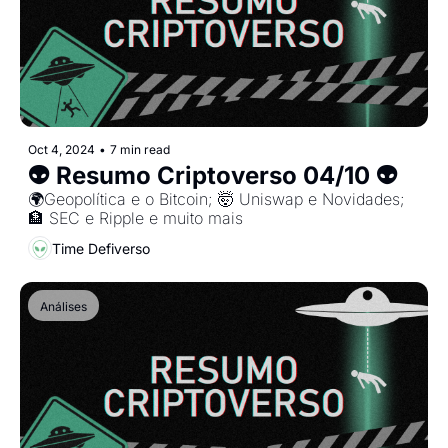
Oct 4, 2024
•
7 min read
👽 Resumo Criptoverso 04/10 👽
🌍Geopolítica e o Bitcoin; 🤯 Uniswap e Novidades; 
🏦 SEC e Ripple e muito mais
Time Defiverso
Análises