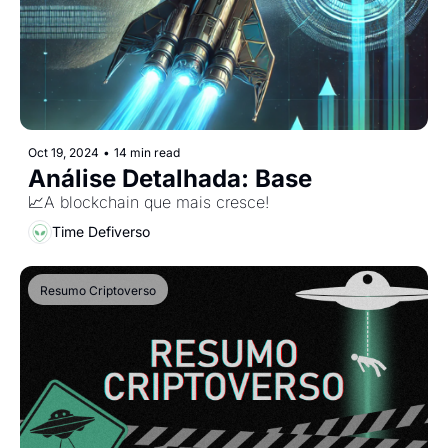
Oct 19, 2024
•
14 min read
Análise Detalhada: Base
📈A blockchain que mais cresce!
Time Defiverso
Resumo Criptoverso