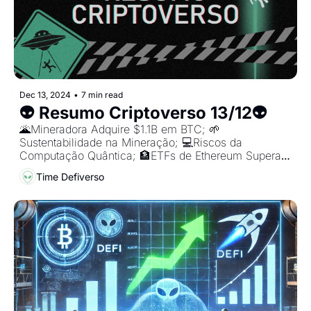
Dec 13, 2024
•
7 min read
👽 Resumo Criptoverso 13/12👽
🌋Mineradora Adquire $1.1B em BTC; 🌱
Sustentabilidade na Mineração; 💻Riscos da 
Computação Quântica; 🏦ETFs de Ethereum Superam 
L2s.
Time Defiverso