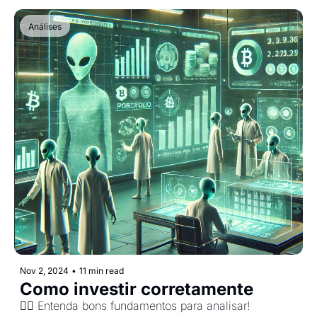
Análises
Nov 2, 2024
•
11 min read
Como investir corretamente
🕵️‍♂️ Entenda bons fundamentos para analisar!