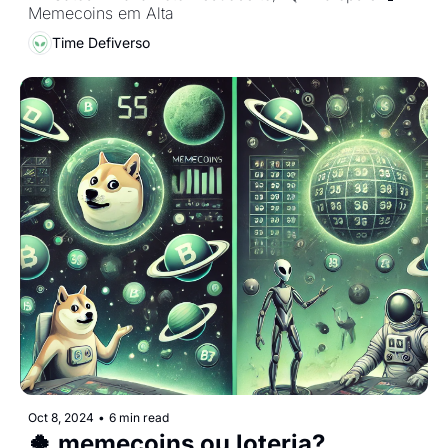
Memecoins em Alta
Time Defiverso
Oct 8, 2024
•
6 min read
🍀 memecoins ou loteria?