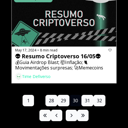
May 17, 2024
8 min read
•
👽 Resumo Criptoverso 16/05👽
💰Guia Airdrop Blast; 🤯Inflação; 🐈
Movimentações surpresas; 🚀Memecoins
Time Defiverso
1
...
28
29
30
31
32