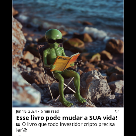
Jun 18, 2024
6 min read
•
Esse livro pode mudar a SUA vida!
📖 O livro que todo investidor cripto precisa 
ler🚀