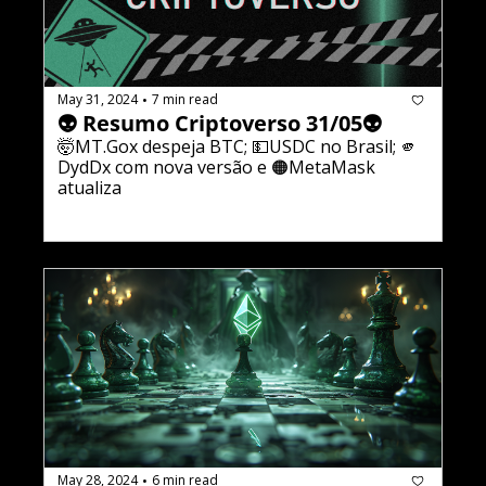
May 31, 2024
7 min read
•
👽 Resumo Criptoverso 31/05👽
🤯MT.Gox despeja BTC; 💵USDC no Brasil; 🫵
DydDx com nova versão e 🟠MetaMask 
atualiza
May 28, 2024
6 min read
•