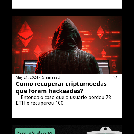
May 21, 2024
6 min read
•
Como recuperar criptomoedas 
que foram hackeadas?
🙏Entenda o caso que o usuário perdeu 78 
ETH e recuperou 100
Resumo Criptoverso