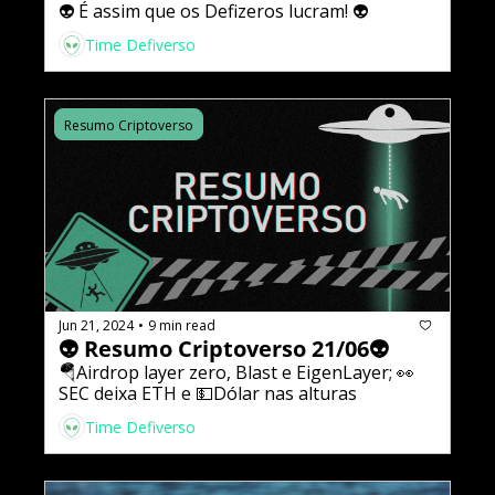
👽 É assim que os Defizeros lucram! 👽
Time Defiverso
Resumo Criptoverso
Jun 21, 2024
9 min read
•
👽 Resumo Criptoverso 21/06👽
🪂Airdrop layer zero, Blast e EigenLayer; 👀
SEC deixa ETH e 💵Dólar nas alturas
Time Defiverso