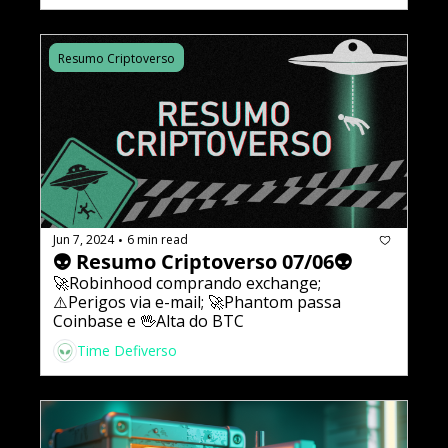
Resumo Criptoverso
Jun 7, 2024
6 min read
•
👽 Resumo Criptoverso 07/06👽
🚀Robinhood comprando exchange; 
⚠️Perigos via e-mail; 🚀Phantom passa 
Coinbase e 🖖Alta do BTC
Time Defiverso