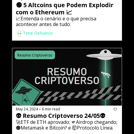
🟢 5 Altcoins que Podem Explodir 
com o Ethereum 📈
📈Entenda o cenário e o que precisa 
acontecer antes de tudo:
Time Defiverso
Resumo Criptoverso
May 24, 2024
6 min read
•
👽 Resumo Criptoverso 24/05👽
🚀ETF de ETH aprovado; 🫵Airdrop chegando; 
🟠Metamask e Bitcoin? e 🤯Protocolo Linea.