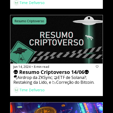
Time Defiverso
Resumo Criptoverso
Jun 14, 2024
8 min read
•
👽 Resumo Criptoverso 14/06👽
🪂Airdrop da ZKSync; 🤝ETF de Solana?; 
Restaking da Lido, e 📉Correção do Bitcoin.
Time Defiverso