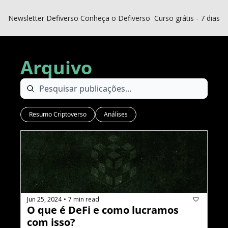
Newsletter Defiverso
Conheça o Defiverso
Curso grátis - 7 dias D
Arquivo
Resumo Criptoverso
Análises
Jun 25, 2024
7 min read
•
O que é DeFi e como lucramos 
com isso?