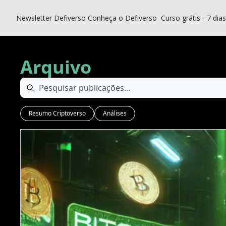
Newsletter Defiverso
Conheça o Defiverso
Curso grátis - 7 dia
Arquivo
Resumo Criptoverso
Análises