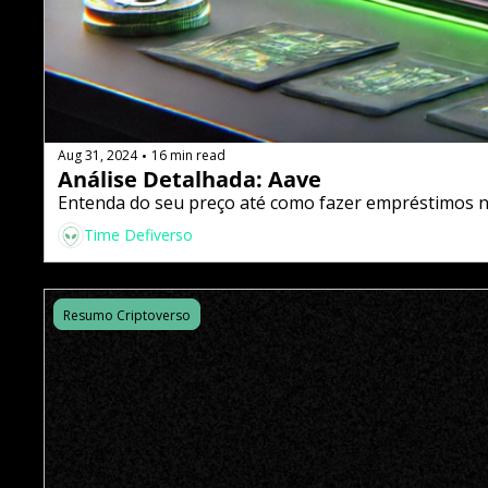
Aug 31, 2024
16 min read
•
Análise Detalhada: Aave
Entenda do seu preço até como fazer empréstimos n
Time Defiverso
Resumo Criptoverso