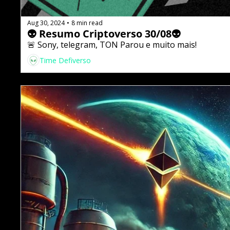
Aug 30, 2024
8 min read
•
👽 Resumo Criptoverso 30/08👽
🚨 Sony, telegram, TON Parou e muito mais!
Time Defiverso