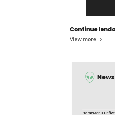
Continue lend
View more
Newsl
Home
Menu Defive