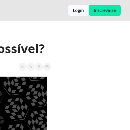
Login
Inscreva-se
ssível?