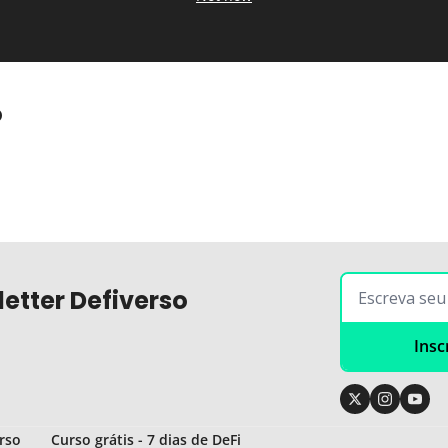
o
etter Defiverso
Insc
rso
Curso grátis - 7 dias de DeFi