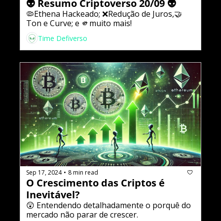
👽 Resumo Criptoverso 20/09 👽
🦠Ethena Hackeado; ❌Redução de Juros,🤝 
Ton e Curve; e 🫵muito mais!
Time Defiverso
Sep 17, 2024
8 min read
•
O Crescimento das Criptos é 
Inevitável?
😲 Entendendo detalhadamente o porquê do 
mercado não parar de crescer.