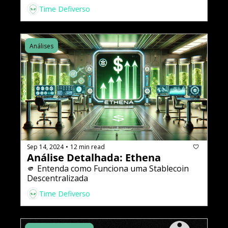
Time Defiverso
Análises
Sep 14, 2024
12 min read
•
Análise Detalhada: Ethena
🫵 Entenda como Funciona uma Stablecoin 
Descentralizada
Time Defiverso