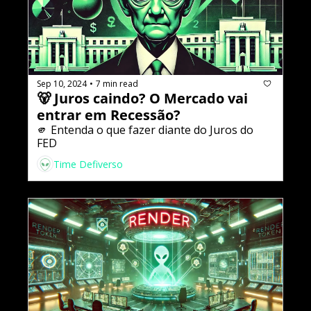
Sep 10, 2024
7 min read
•
🐻 Juros caindo? O Mercado vai 
entrar em Recessão?
🫵 Entenda o que fazer diante do Juros do 
FED
Time Defiverso