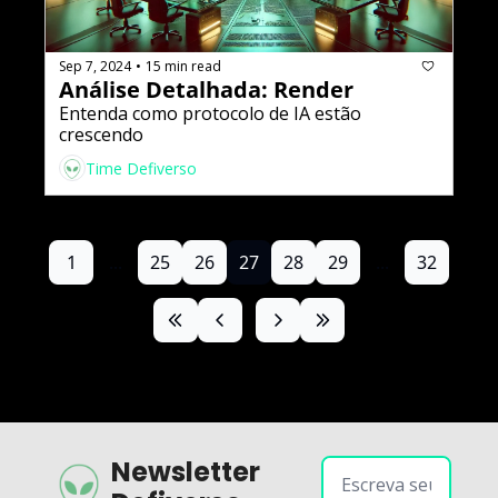
Sep 7, 2024
15 min read
•
Análise Detalhada: Render
Entenda como protocolo de IA estão 
crescendo
Time Defiverso
1
...
25
26
27
28
29
...
32
Newsletter 