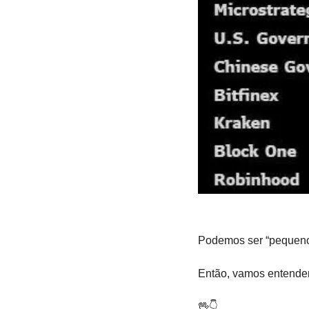
Podemos ser “pequeno
Então, vamos entender 
🖖
👇