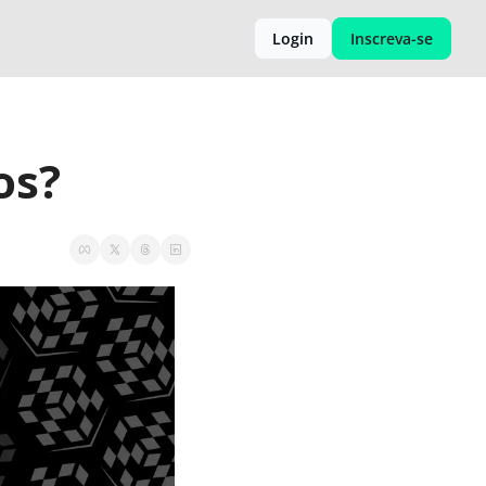
Login
Inscreva-se
os?