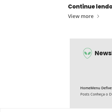
Continue lend
View more
Newsl
Home
Menu Defive
Posts
Conheça o D