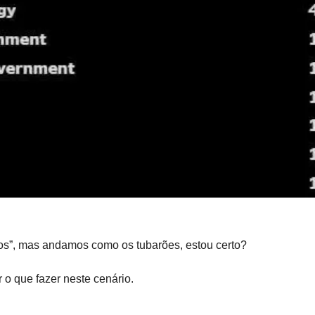
s”, mas andamos como os tubarões, estou certo?
o que fazer neste cenário.