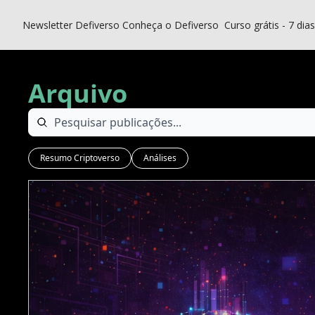
Newsletter Defiverso
Conheça o Defiverso
Curso grátis - 7 dia
Arquivo
Resumo Criptoverso
Análises