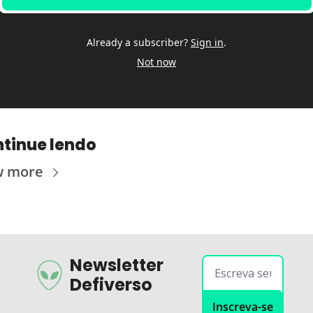
Already a subscriber?
Sign in
.
Not now
tinue lendo
w more
Newsletter 
Defiverso
Inscreva-se