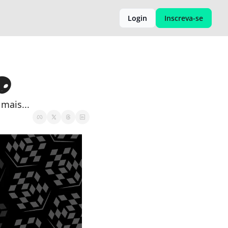
Login
Inscreva-se
👽
mais...