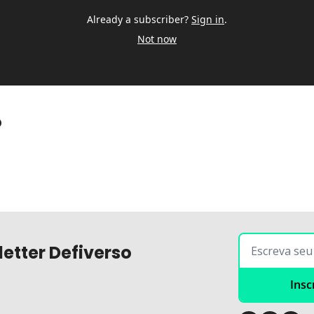
Already a subscriber?
Sign in
.
Not now
o
etter Defiverso
Insc