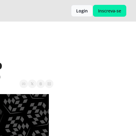
Login
Inscreva-se
o
n