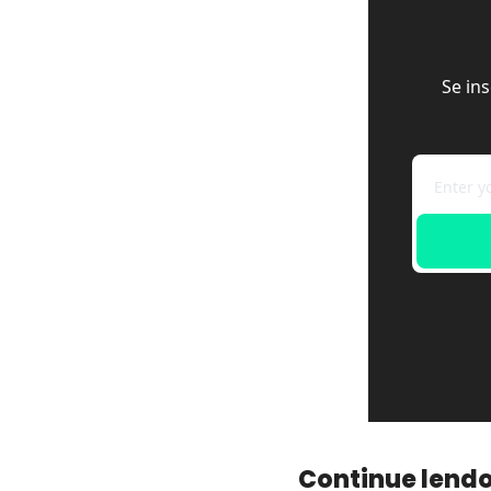
Se in
Continue lend