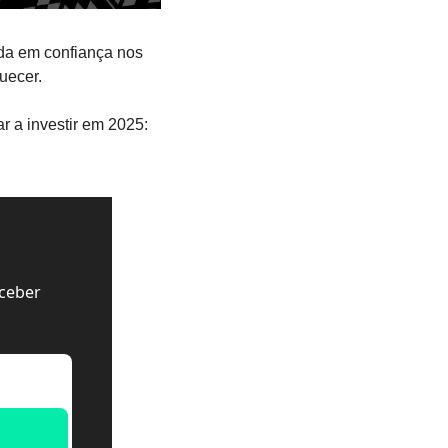
da em confiança nos 
quecer.
r a investir em 2025:
ceber 