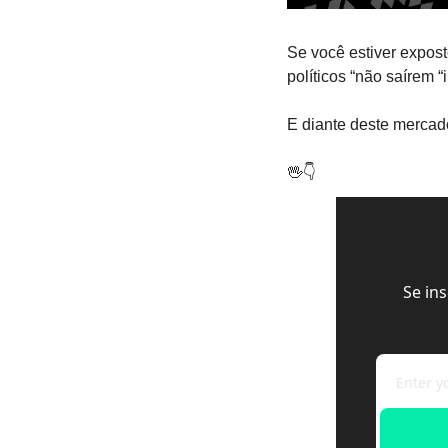
Se você estiver expost
políticos “não saírem “
E diante deste mercad
🖖
👇
Se in