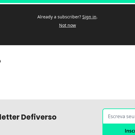
Already a subscriber?
Sign in
.
Not now
o
etter Defiverso
Insc