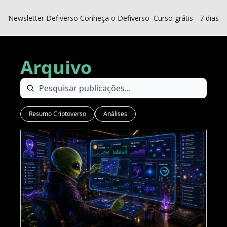
Newsletter Defiverso
Conheça o Defiverso
Curso grátis - 7 dias D
Arquivo
Resumo Criptoverso
Análises