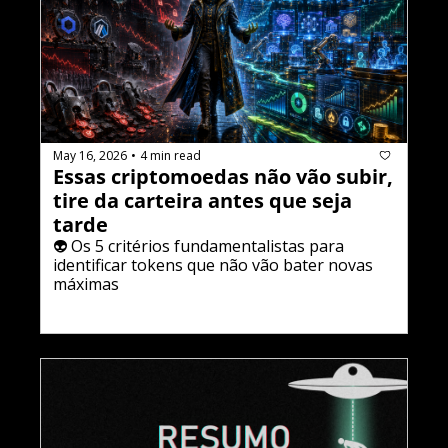
May 16, 2026
4 min read
•
Essas criptomoedas não vão subir, 
tire da carteira antes que seja 
tarde
👽 Os 5 critérios fundamentalistas para 
identificar tokens que não vão bater novas 
máximas