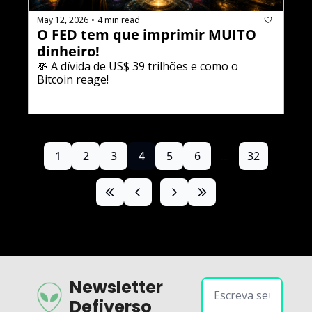
May 12, 2026
4 min read
•
O FED tem que imprimir MUITO 
dinheiro!
💸 A dívida de US$ 39 trilhões e como o 
Bitcoin reage!
1
2
3
4
5
6
...
32
Newsletter 
Defiverso