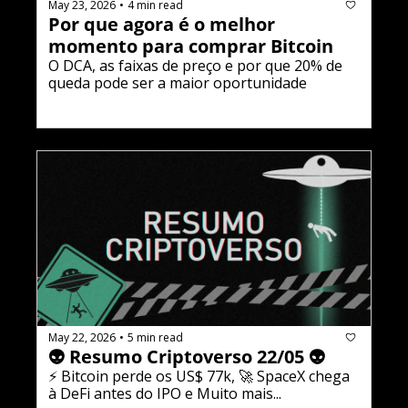
May 23, 2026
4 min read
•
Por que agora é o melhor 
momento para comprar Bitcoin
O DCA, as faixas de preço e por que 20% de 
queda pode ser a maior oportunidade
May 22, 2026
5 min read
•
👽 Resumo Criptoverso 22/05 👽
⚡ Bitcoin perde os US$ 77k, 🚀 SpaceX chega 
à DeFi antes do IPO e Muito mais...