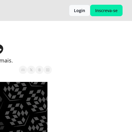
Login
Inscreva-se

mais.