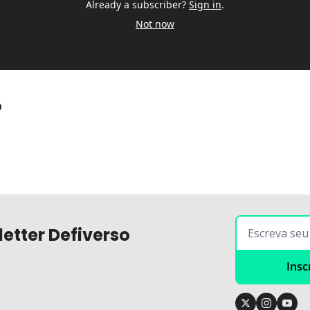
Already a subscriber?
Sign in
.
Not now
o
etter Defiverso
Insc