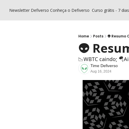
Newsletter Defiverso
Conheça o Defiverso
Curso grátis - 7 dia
Home
Posts
👽 Resumo C
👽 Resum
📉WBTC caindo; 🪂Ai
Time Defiverso
Aug 16, 2024