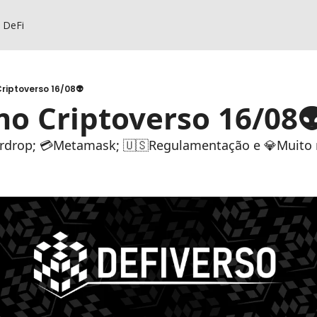
s DeFi
riptoverso 16/08👽
o Criptoverso 16/08
rdrop; 💳Metamask; 🇺🇸Regulamentação e 💎Muito 