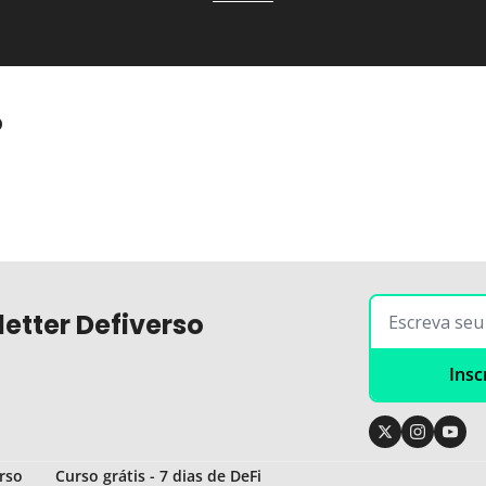
o
etter Defiverso
Insc
rso
Curso grátis - 7 dias de DeFi