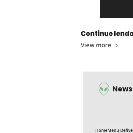
Continue lend
View more
Newsl
Home
Menu Defive