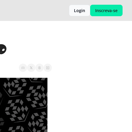
Login
Inscreva-se
👽