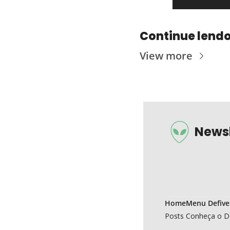
Continue lend
View more
Newsl
Home
Menu Defive
Posts
Conheça o D