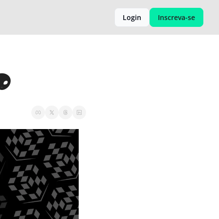
Login
Inscreva-se
👽