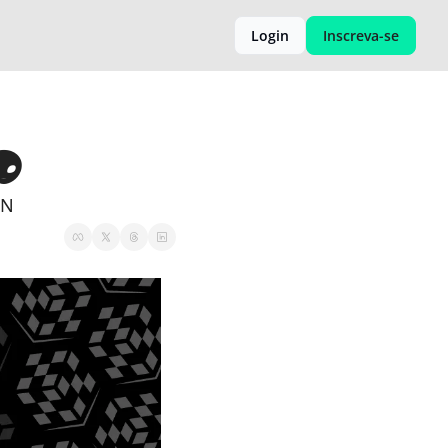
Login
Inscreva-se
👽
ON