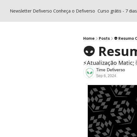
Newsletter Defiverso
Conheça o Defiverso
Curso grátis - 7 dia
Home
Posts
👽 Resumo C
👽 Resum
⚡️Atualização Mati
Time Defiverso
Sep 6, 2024