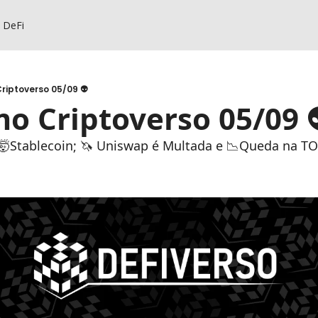
s DeFi
riptoverso 05/09 👽
o Criptoverso 05/09 
c; 🤯Stablecoin; 🦄 Uniswap é Multada e 📉Queda na T