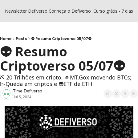
Newsletter Defiverso
Conheça o Defiverso
Curso grátis - 7 dias D
Home
Posts
👽 Resumo Criptoverso 05/07👽
👽 Resumo 
Criptoverso 05/07👽
⛏️ 20 Trilhões em cripto, 🫵MT.Gox movendo BTCs; 
📉Queda em criptos e 👽ETF de ETH
Time Defiverso
Jul 5, 2024