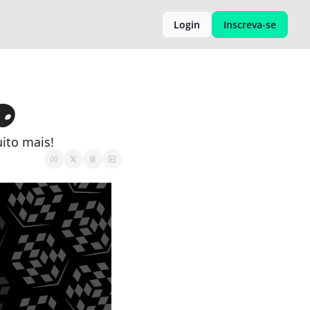
Login
Inscreva-se
👽
uito mais!