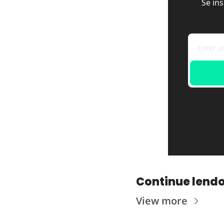
Se in
Continue lend
View more