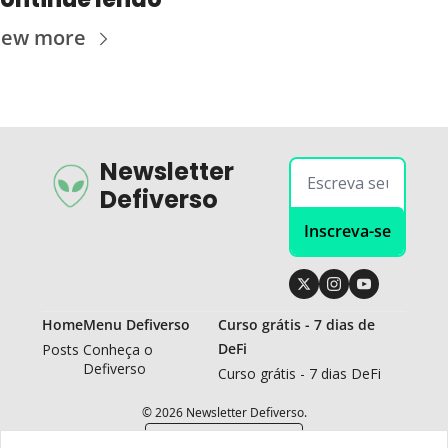
iew more
Newsletter 
Defiverso
Inscreva-se
Home
Menu Defiverso
Curso grátis - 7 dias de 
DeFi
Posts
Conheça o 
Defiverso
Curso grátis - 7 dias DeFi
© 2026 Newsletter Defiverso.
Powered by beehiiv