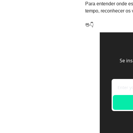
Para entender onde es
tempo, reconhecer os 
🖖
👇
Se in