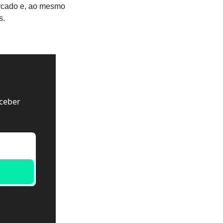
rcado e, ao mesmo 
s.
ceber 