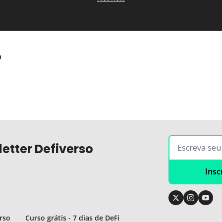
o
etter Defiverso
Insc
rso
Curso grátis - 7 dias de DeFi