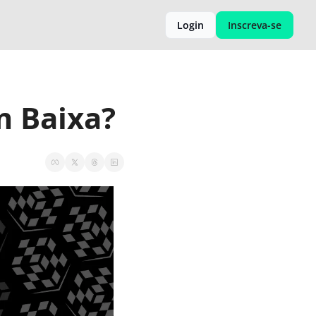
Login
Inscreva-se
m Baixa?