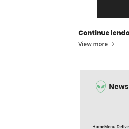
Continue lend
View more
Newsl
Home
Menu Defive