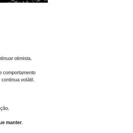
inuar otimista.
de comportamento 
continua volátil.
ção. 
gue manter
.