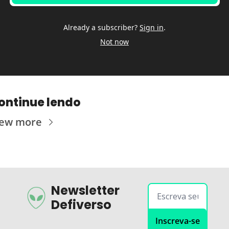
Already a subscriber?
Sign in
.
Not now
ontinue lendo
iew more
Newsletter 
Defiverso
Inscreva-se