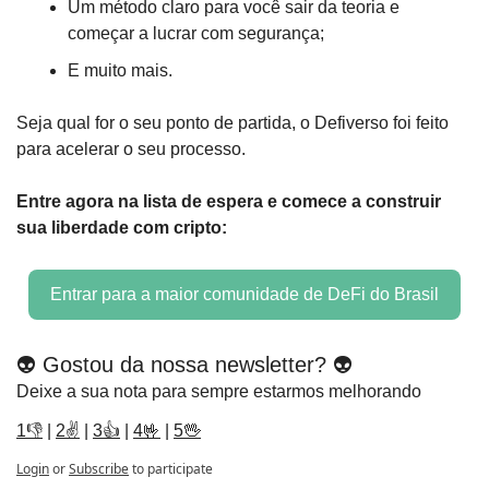
Um método claro para você sair da teoria e 
começar a lucrar com segurança;
E muito mais.
Seja qual for o seu ponto de partida, o Defiverso foi feito 
para acelerar o seu processo.
Entre agora na lista de espera e comece a construir 
sua liberdade com cripto:
Entrar para a maior comunidade de DeFi do Brasil
👽 Gostou da nossa newsletter? 👽
Deixe a sua nota para sempre estarmos melhorando
1👎
 | 
2✌️
 | 
3👍
 | 
4🤟
 | 
5🖖
Login
or
Subscribe
to participate