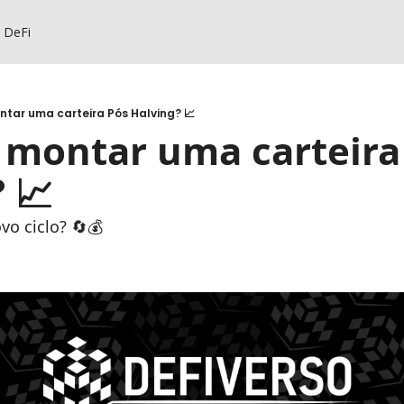
s DeFi
tar uma carteira Pós Halving? 📈
montar uma carteira P
 📈
vo ciclo? 🔄💰