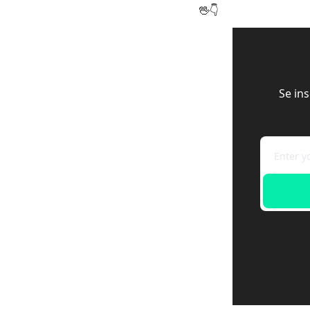
🖖
👇
Se in