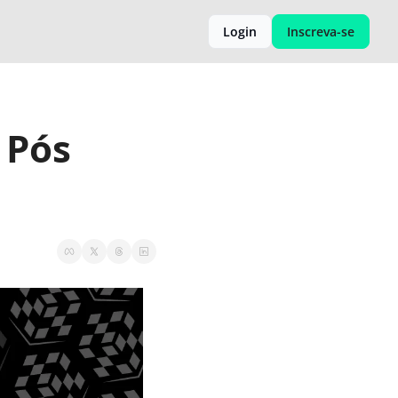
Login
Inscreva-se
ós 