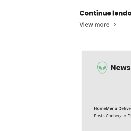
Continue lend
View more
Newsl
Home
Menu Defive
Posts
Conheça o D