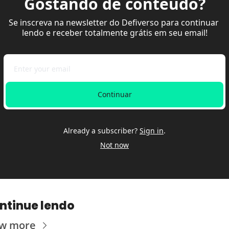
Gostando de conteúdo?
Se inscreva na newsletter do Defiverso para continuar 
lendo e receber totalmente grátis em seu email!
Continuar
Already a subscriber?
Sign in
.
Not now
ntinue lendo
ew more