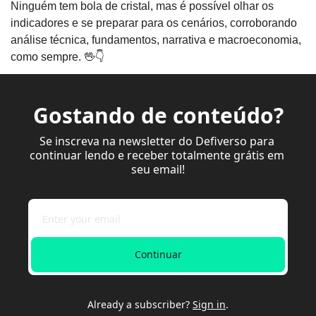
Ninguém tem bola de cristal, mas é possível olhar os 
indicadores e se preparar para os cenários, corroborando 
análise técnica, fundamentos, narrativa e macroeconomia, 
como sempre. 
🖖
👇
Gostando de conteúdo?
Se inscreva na newsletter do Defiverso para 
continuar lendo e receber totalmente grátis em 
seu email!
Continuar
Already a subscriber?
Sign in
.