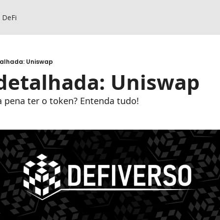
s DeFi
talhada: Uniswap
 detalhada: Uniswap
 a pena ter o token? Entenda tudo!