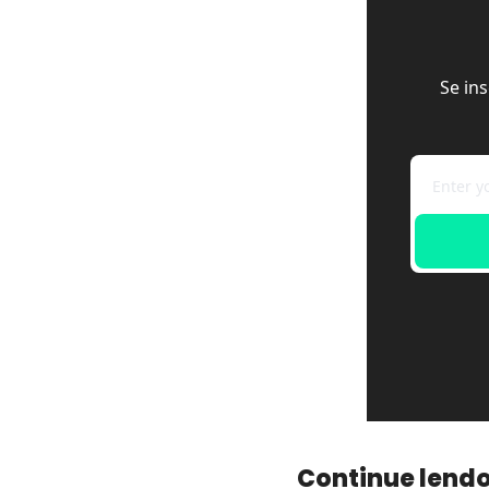
Se in
Continue lend