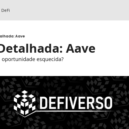
s DeFi
talhada: Aave
 Detalhada: Aave
a oportunidade esquecida?