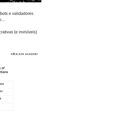
ots e validadores 
io…
tivas (e invisíveis) 