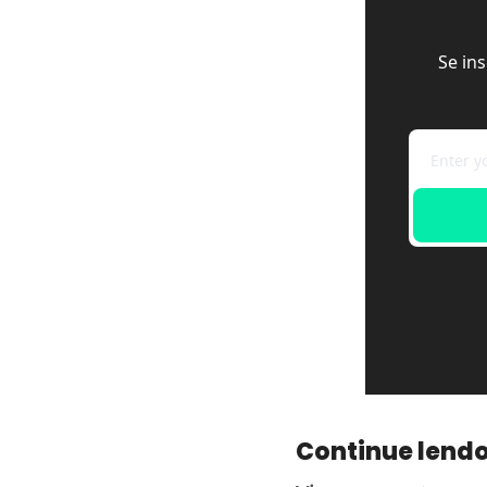
Se in
Continue lend