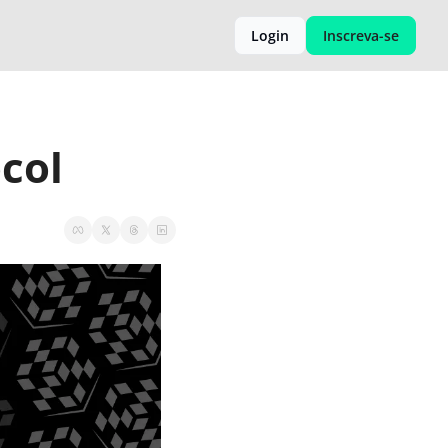
Login
Inscreva-se
col