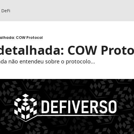
s DeFi
talhada: COW Protocol
 detalhada: COW Proto
da não entendeu sobre o protocolo...