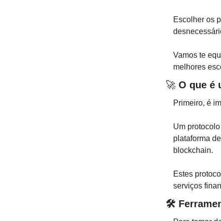
Escolher os p
desnecessári
Vamos te equi
melhores esc
🚀
O que é 
Primeiro, é i
Um protocolo
plataforma de
blockchain.
Estes protoco
serviços fina
🛠️ Ferrame