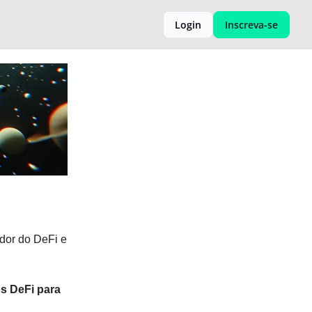
Login
Inscreva-se
ador do DeFi e
s DeFi para