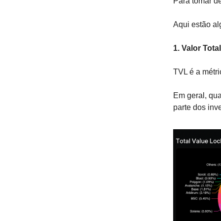
Para tomar de
Aqui estão al
1. Valor Tot
TVL é a métri
Em geral, qua
parte dos inv