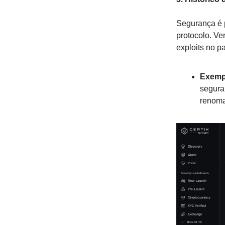
Segurança é 
protocolo. Ve
exploits no p
Exemp
segura
renoma