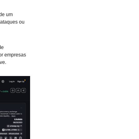
 de um
u ataques ou
de
por empresas
ve.