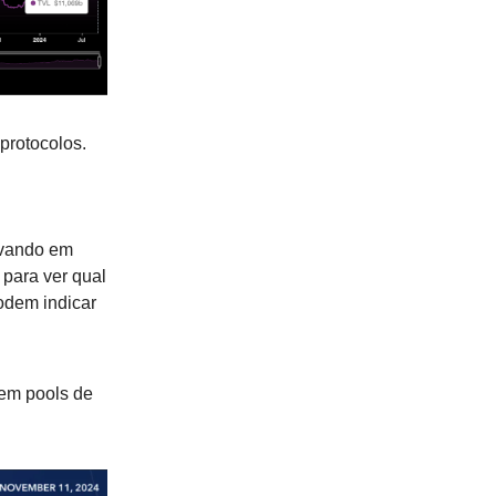
 protocolos.
evando em
 para ver qual
odem indicar
 em pools de