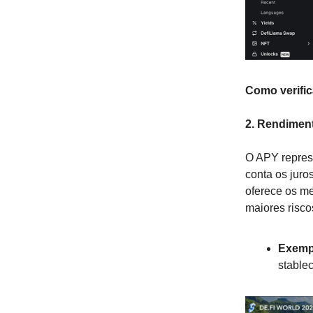
Como verific
2. Rendiment
O APY repres
conta os juro
oferece os m
maiores risco
Exemp
stable