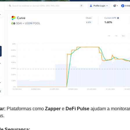
ar:
Plataformas como
Zapper
e
DeFi Pulse
ajudam a monitora
as.
 de Segurança: