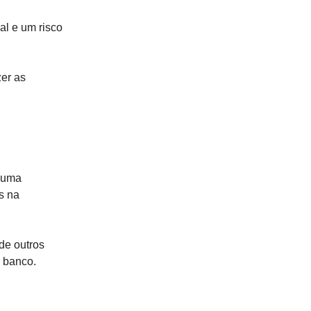
al e um risco
zer as
 uma
s na
de outros
m banco.