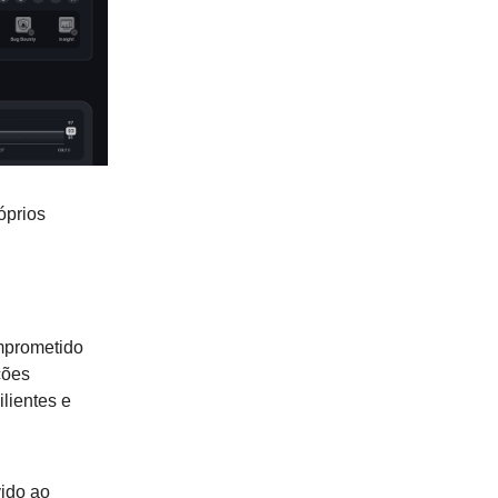
óprios
mprometido
ções
lientes e
ido ao