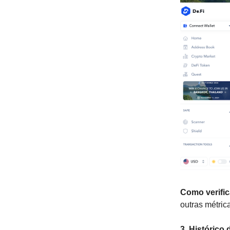
Como verific
outras métric
3. Histórico